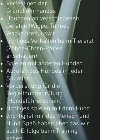
Verfestigen der
Grundkommandos
Übungen an verschiedenen
Geräten (Wippe, Tunnel,
Wackelbrett, usw.)
richtiges Verhalten beim Tierarzt
(Zähne-Ohren-Pfoten
anschauen)
Spielen mit anderen Hunden
Abrufen des Hundes in jeder
Situation
Vorbereitung für die
Begleithundeprüfung
(Hundeführerschein)
richtiges spielen mit dem Hund
wichtig ist mir das Mensch und
Hund Spaß haben aber das wir
auch Erfolge beim Training
sehen