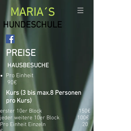
MARIA
´S
HUNDESCHULE
PREISE
HAUSBESUCHE
Pro Einheit
90€
Kurs (3 bis max.8 Personen
pro Kurs)
erster 10er Block
150€
jeder weitere 10er Block
100€
Pro Einheit Einzeln
20